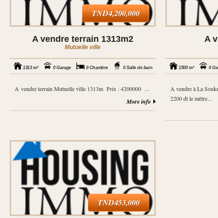
TND4,200,000
A vendre terrain 1313m2
A v
Mutuelle ville
1313 m²
0 Garage
0 Chambre
0 Salle de bain
1500 m²
0 Ga
A vendre terrain Mutuelle ville 1313m Prix : 4200000 ...
A vendre à La Soukr
2200 dt le mètre...
More info
TND453,000