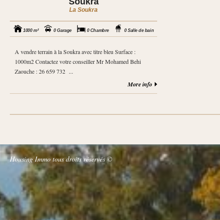
Soukra
La Soukra
1000 m²
0 Garage
0 Chambre
0 Salle de bain
A vendre terrain à la Soukra avec titre bleu Surface :
1000m2 Contactez votre conseiller Mr Mohamed Behi
Zaouche : 26 659 732 ...
More info
Housing Immo tous droits réservés ©