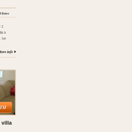
3 Bains
r 2
le à
. 1er
ore info
NTH
villa