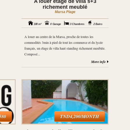
A louer étage de villa s+3
richement meublé
Marsa Plage
180 m²
0 Garage
3 Chambres
2 Bains
A louer au centre de la Marsa, proche de toutes les
commodités 3min à pied de tout les commerce et du lycée
français, un étage de villa haut standing richement meublée.
Composé...
More info
580
TND4,200/MONTH