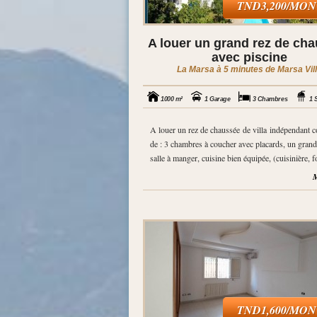
TND3,200/MO
A louer un grand rez de ch
avec piscine
La Marsa à 5 minutes de Marsa Vil
1000 m²
1 Garage
3 Chambres
1 S
A louer un rez de chaussée de villa indépendant
de : 3 chambres à coucher avec placards, un grand
salle à manger, cuisine bien équipée, (cuisinière, fo
M
TND1,600/MO