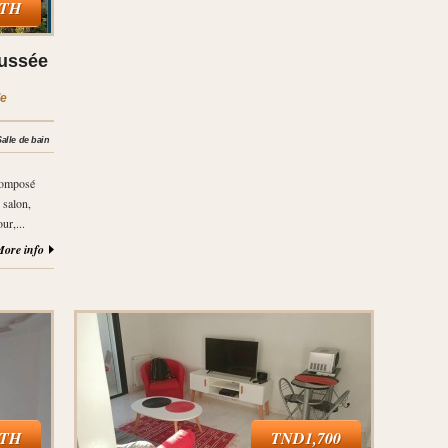
NTH
aussée
le
alle de bain
 composé
 salon,
ur,...
ore info
NTH
TND1,700