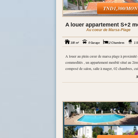
TND1,300/MO
A louer appartement S+2 m
Au coeur de Marsa-Plage
100 m²
0 Garage
2 Chambres
1 S
A louer au plein cœur de marsa plage à proximité 
commodités , un appartement meublé situé au 2ème
composé de salon, salle à mager, 02 chambres, cuis
M