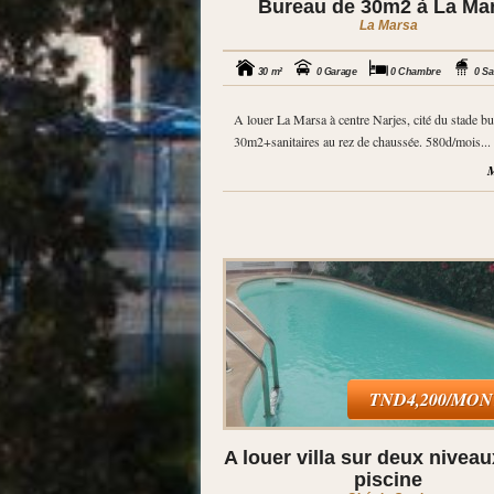
Bureau de 30m2 à La Ma
La Marsa
30 m²
0 Garage
0 Chambre
0 Sa
A louer La Marsa à centre Narjes, cité du stade b
30m2+sanitaires au rez de chaussée. 580d/mois...
M
TND4,200/MO
A louer villa sur deux nivea
piscine