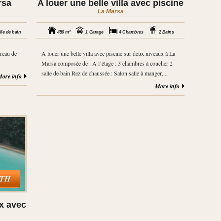
rsa
A louer une belle villa avec piscine
La Marsa
lle de bain
450 m²
1 Garage
4 Chambres
2 Bains
ureau de
A louer une belle villa avec piscine sur deux niveaux à La
Marsa composée de : A l’étage : 3 chambres à coucher 2
salle de bain Rez de chaussée : Salon salle à manger,...
ore info
More info
NTH
ux avec