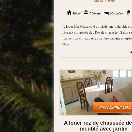
Cité du Stade
400 m²
0 Garage
1 Chambre
A louer à la Marsa coté du stade une villa vide su
niveaux composée de : Rez de chaussée : Salon sal
manger, salle d’eau, une chambre, cuisine équipée
étage...
M
TND2,800/MO
A louer rez de chaussée de 
meublé avec jardin