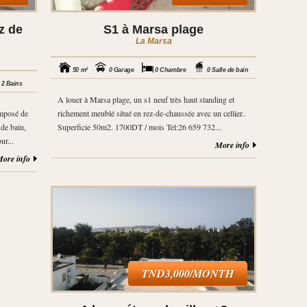
z de
S1 à Marsa plage
La Marsa
50 m²
0 Garage
0 Chambre
0 Salle de bain
2 Bains
A louer à Marsa plage, un s1 neuf très haut standing et
omposé de
richement meublé situé en rez-de-chaussée avec un cellier..
 de bain,
Superficie 50m2. 1700DT / mois Tel:26 659 732...
ur...
More info
ore info
TND3,000/MONTH