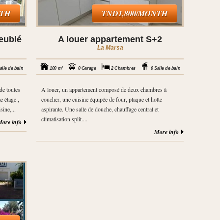
NTH
TND1,800/MONTH
eublé
A louer appartement S+2
La Marsa
alle de bain
100 m²
0 Garage
2 Chambres
0 Salle de bain
de toutes
A louer, un appartement composé de deux chambres à
 étage ,
coucher, une cuisine équipée de four, plaque et hotte
ine,...
aspirante. Une salle de douche, chauffage central et
climatisation split....
ore info
More info