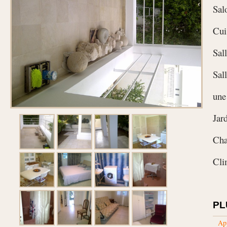
Sal
Cui
Sal
Sal
une
Jar
Cha
Cli
PL
Ap