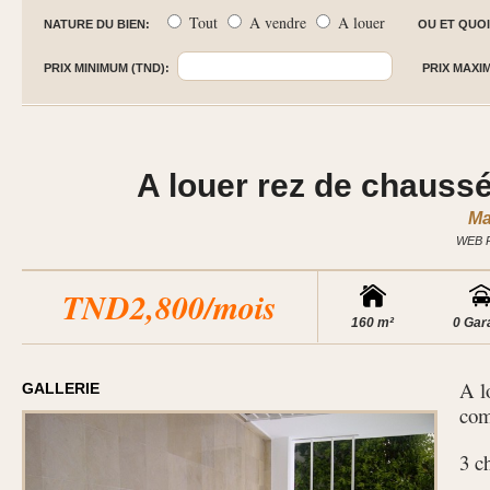
Tout
A vendre
A louer
NATURE DU BIEN:
OU ET QUOI
PRIX MINIMUM (TND):
PRIX MAXI
A louer rez de chaussé
Ma
WEB 
TND2,800/mois
160 m²
0 Gar
A l
GALLERIE
com
3 c