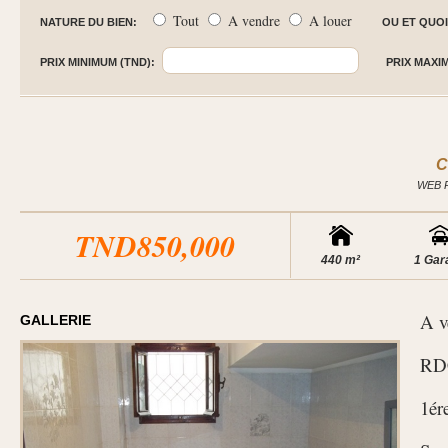
Tout
A vendre
A louer
NATURE DU BIEN:
OU ET QUOI
PRIX MINIMUM (TND):
PRIX MAXI
C
WEB 
TND850,000
440 m²
1 Gar
A v
GALLERIE
RDC
1ér