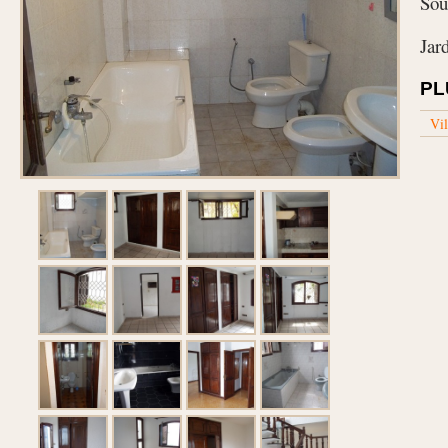
Sou
Jard
PL
Vil