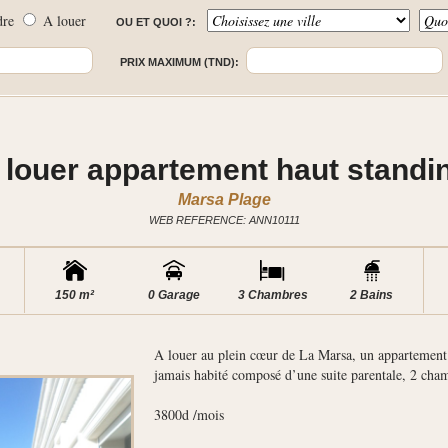
dre
A louer
OU ET QUOI ?:
PRIX MAXIMUM (TND):
 louer appartement haut standi
Marsa Plage
WEB REFERENCE: ANN10111
150 m²
0 Garage
3 Chambres
2 Bains
A louer au plein cœur de La Marsa, un appartement 
jamais habité composé d’une suite parentale, 2 ch
3800d /mois