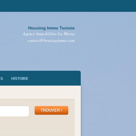
Housing Immo Tunisie
Agence Immobilière La Marsa
contact@housingimmo.com
ES
HISTOIRE