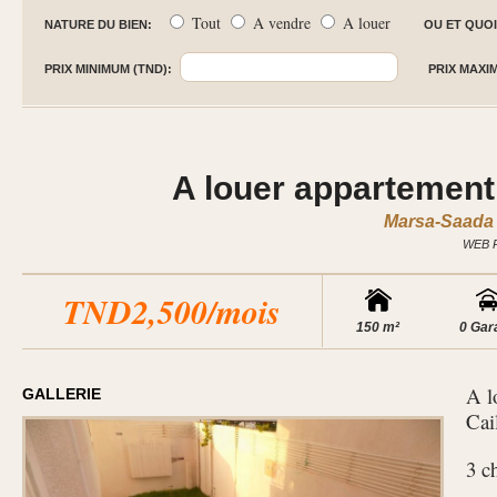
Tout
A vendre
A louer
NATURE DU BIEN:
OU ET QUOI
PRIX MINIMUM (TND):
PRIX MAXI
A louer appartement
Marsa-Saada 
WEB 
TND2,500/mois
150 m²
0 Gar
A l
GALLERIE
Cai
3 c