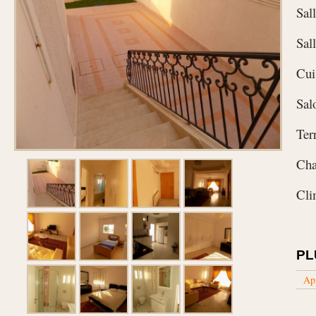
Sal
Sal
Cui
Sal
Ter
Cha
Cli
PL
Ap