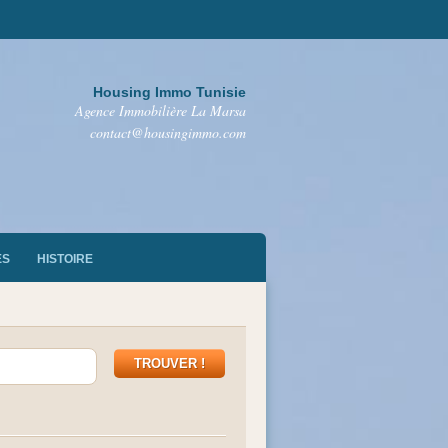
Housing Immo Tunisie
Agence Immobilière La Marsa
contact@housingimmo.com
ES
HISTOIRE