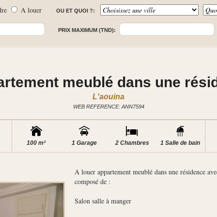
dre
A louer
OU ET QUOI ?:
PRIX MAXIMUM (TND):
artement meublé dans une rési
L'aouina
WEB REFERENCE: ANN7594
100 m²
1 Garage
2 Chambres
1 Salle de bain
A louer appartement meublé dans une résidence ave
composé de :
Salon salle à manger