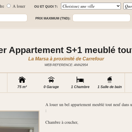
dre
A louer
OU ET QUOI ?:
PRIX MAXIMUM (TND):
er Appartement S+1 meublé tou
La Marsa à proximité de Carrefour
WEB REFERENCE: ANN2954
75 m²
0 Garage
1 Chambre
1 Salle de bain
A louer un bel appartement meublé tout neuf dans u
:
Chambre à coucher,