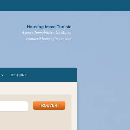
Housing Immo Tunisie
Agence Immobilière La Marsa
contact@housingimmo.com
ES
HISTOIRE