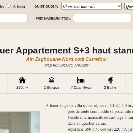
dre
A louer
OU ET QUOI ?:
PRIX MAXIMUM (TND):
ouer Appartement S+3 haut stan
Ain Zaghouane Nord coté Carrefour
WEB REFERENCE: ANN6282
350 m²
1 Garage
4 Chambres
2 Bains
A louer étage de villa salon+séjour+3 (H.S.) à Ain
près de toute commodité (à proximité de c
l’école internationale de carthage 3min, le
dans un quartier calme,
superficie 350 m² : couvert 220 m², jardin 