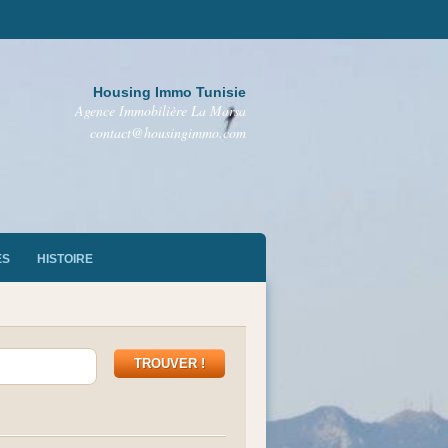
Housing Immo Tunisie
Agence Immobilière La Marsa
contact@housingimmo.com
ES
HISTOIRE