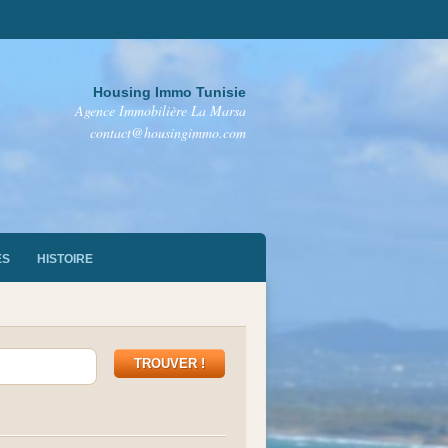
Housing Immo Tunisie
Agence Immobilière La Marsa
contact@housingimmo.com
ES
HISTOIRE