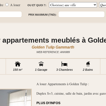
dre
A louer
OU ET QUOI ?:
PRIX MAXIMUM (TND):
r appartements meublés à Golde
Golden Tulip Gammarth
WEB REFERENCE: ANN989
150 m²
1 Garage
3 Chambres
2 Bains
A louer Appartements à Golden Tulip :
Duplex S+3, cuisine, salle de bain, jardin avec gaz
PLUS D\'INFOS