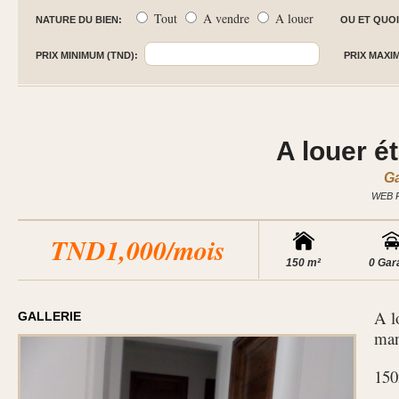
Tout
A vendre
A louer
NATURE DU BIEN:
OU ET QUOI
PRIX MINIMUM (TND):
PRIX MAXI
A louer é
Ga
WEB 
TND1,000/mois
150 m²
0 Gar
A l
GALLERIE
man
15