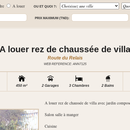
dre
A louer
OU ET QUOI ?:
PRIX MAXIMUM (TND):
A louer rez de chaussée de vill
Route du Relais
WEB REFERENCE: ANN7125
450 m²
2 Garages
3 Chambres
2 Bains
A louer rez de chaussée de villa avec jardin compos
Salon salle à manger
Cuisine