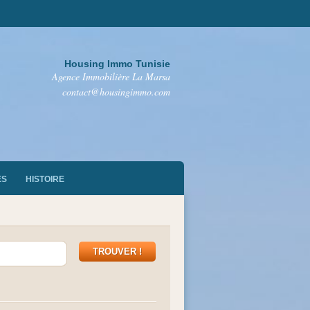
Housing Immo Tunisie
Agence Immobilière La Marsa
contact@housingimmo.com
ES
HISTOIRE