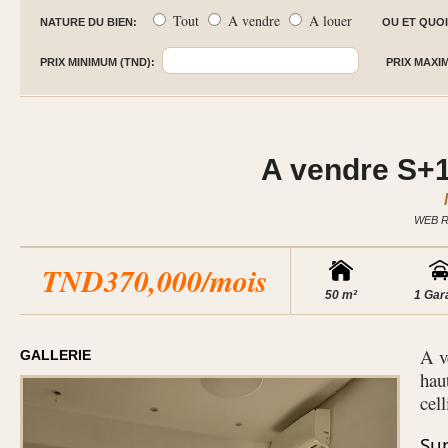
Tout
A vendre
A louer
NATURE DU BIEN:
OU ET QUOI
PRIX MINIMUM (TND):
PRIX MAXI
A vendre S+1
WEB R
TND370,000/mois
50 m²
1 Gar
A v
GALLERIE
hau
cell
Su