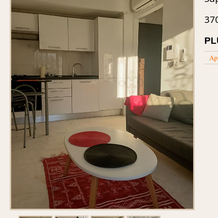
37
PL
Ap