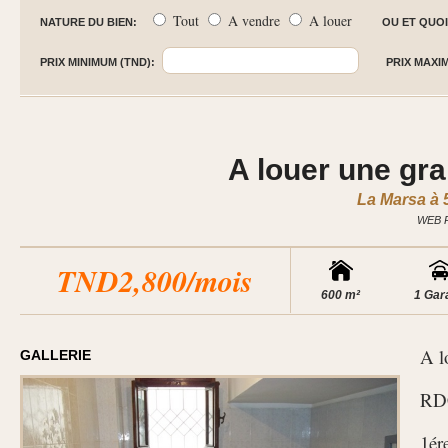
Tout
A vendre
A louer
NATURE DU BIEN:
OU ET QUOI
PRIX MINIMUM (TND):
PRIX MAXI
A louer une gra
La Marsa à 
WEB 
TND2,800/mois
600 m²
1 Gar
A l
GALLERIE
RDC
1ér