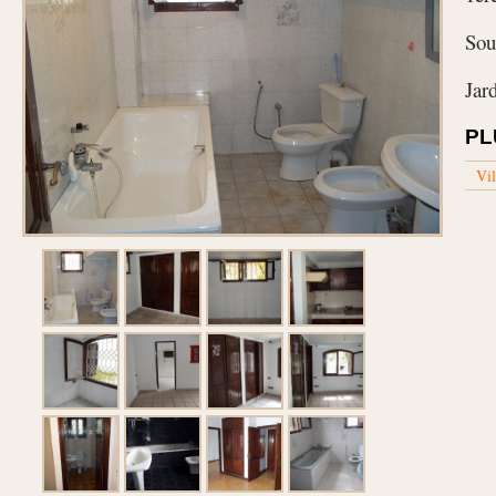
Sou
Jard
PL
Vil