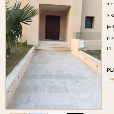
2 C
5 S
jard
pis
Cha
PL
Vil