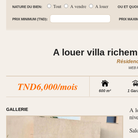
Tout
A vendre
A louer
NATURE DU BIEN:
OU ET QUOI
PRIX MINIMUM (TND):
PRIX MAXI
A louer villa riche
Résidenc
WEB 
TND6,000/mois
600 m²
1 Gar
A l
GALLERIE
niv
Sal