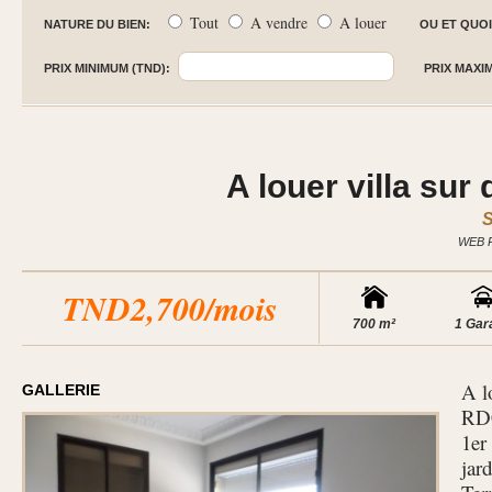
Tout
A vendre
A louer
NATURE DU BIEN:
OU ET QUOI
PRIX MINIMUM (TND):
PRIX MAXI
A louer villa sur
S
WEB 
TND2,700/mois
700 m²
1 Gar
A l
GALLERIE
RDC
1er
jard