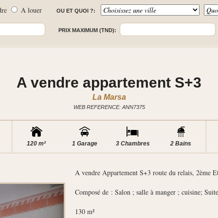
dre
A louer
OU ET QUOI ?:
PRIX MAXIMUM (TND):
A vendre appartement S+3
La Marsa
WEB REFERENCE: ANN7375
120 m²
1 Garage
3 Chambres
2 Bains
A vendre Appartement S+3 route du relais, 2
ème
Et
Composé de : Salon ; salle à manger ; cuisine; Suite
130 m²