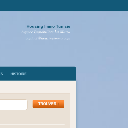
Housing Immo Tunisie
Agence Immobilière La Marsa
contact@housingimmo.com
ES
HISTOIRE