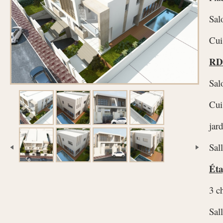
Sal
Cui
RD
Sal
Cui
jar
Sal
Éta
3 c
Sal