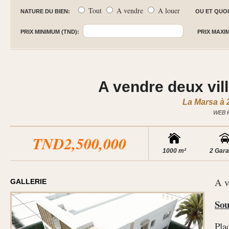
Tout
A vendre
A louer
NATURE DU BIEN:
OU ET QUOI
PRIX MINIMUM (TND):
PRIX MAXI
A vendre deux vil
La Marsa à 
WEB 
TND2,500,000
1000 m²
2 Gar
A v
GALLERIE
Sou
Pla