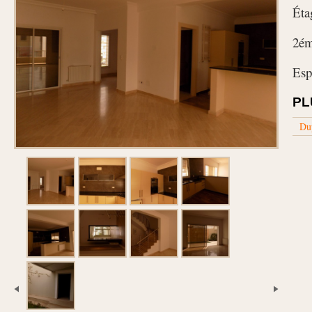
Éta
2ém
Esp
PL
Du