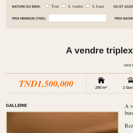
Tout
A vendre
A louer
NATURE DU BIEN:
OU ET QUOI
PRIX MINIMUM (TND):
PRIX MAXI
A vendre triplex
WEB 
TND1,500,000
280 m²
1 Gar
A v
GALLERIE
bur
Rez