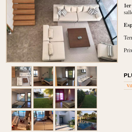
1er
sall
Esp
Ter
Pri
PL
Vil