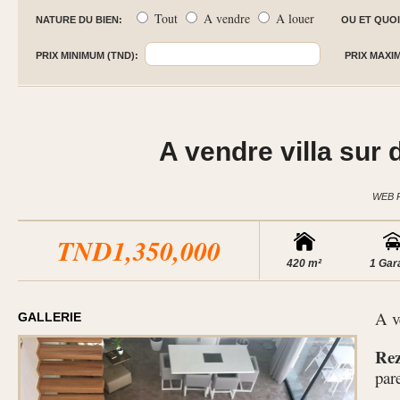
Tout
A vendre
A louer
NATURE DU BIEN:
OU ET QUOI
PRIX MINIMUM (TND):
PRIX MAXI
A vendre villa sur
WEB 
TND1,350,000
420 m²
1 Gar
A v
GALLERIE
Rez
pare