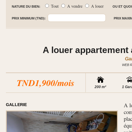
Tout
A vendre
A louer
NATURE DU BIEN:
OU ET QUOI
PRIX MINIMUM (TND):
PRIX MAXI
A louer appartement 
Ga
WEB R
TND1,900/mois
200 m²
1 Gar
A l
GALLERIE
com
pla
équi