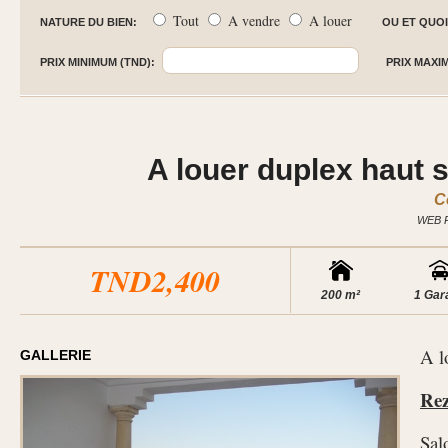
Tout
A vendre
A louer
NATURE DU BIEN:
OU ET QUOI
PRIX MINIMUM (TND):
PRIX MAXI
A louer duplex haut 
C
WEB 
TND2,400
200 m²
1 Gar
A l
GALLERIE
Rez
Sal