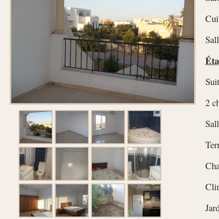
Cui
Sal
Éta
Sui
2 c
Sal
Ter
Cha
Cli
Jar