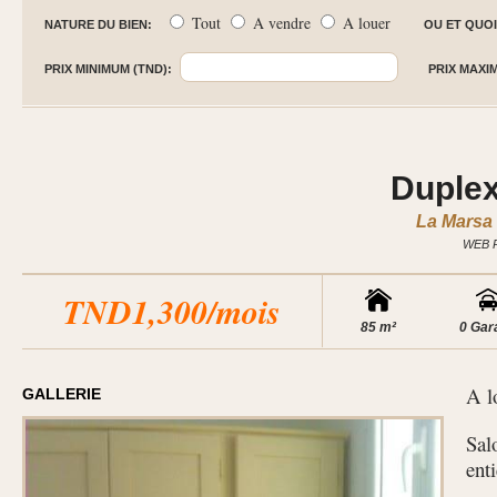
Tout
A vendre
A louer
NATURE DU BIEN:
OU ET QUOI
PRIX MINIMUM (TND):
PRIX MAXI
Duple
La Marsa 
WEB 
TND1,300/mois
85 m²
0 Gar
A l
GALLERIE
Sal
ent