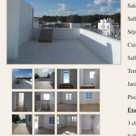
Sal
Sal
Séj
Cui
Sal
Ter
Jar
Pis
Éta
3 c
Sal