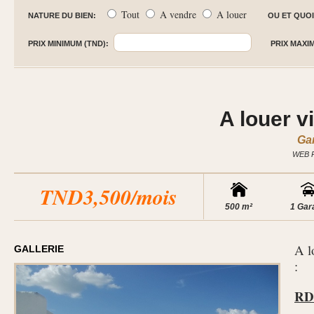
Tout
A vendre
A louer
NATURE DU BIEN:
OU ET QUOI
PRIX MINIMUM (TND):
PRIX MAXI
A louer v
Ga
WEB 
TND3,500/mois
500 m²
1 Gar
A l
GALLERIE
:
RD