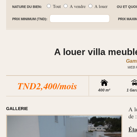
Tout
A vendre
A louer
NATURE DU BIEN:
OU ET QUOI
PRIX MINIMUM (TND):
PRIX MAXI
A louer villa meub
Gamm
WEB 
TND2,400/mois
400 m²
1 Gar
A l
GALLERIE
de :
Éta