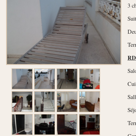
3 c
Sui
Deu
Ter
RD
Sal
Cui
Sal
Séj
Ter
Gar